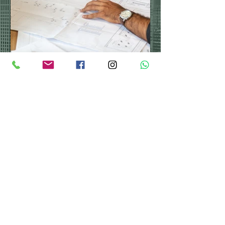
בר לוי
3 min read
דירה חדשה מקבלן יתרונות
וחסרונות
העולם מתחלק ל-2. האנשים שאוהבים את ריח
הניילונים ברכב חדש (כולל אלו המשאירים את
הניילון ויזיעו וידבקו אליו אבל ימותו לפני שיורידו
את...