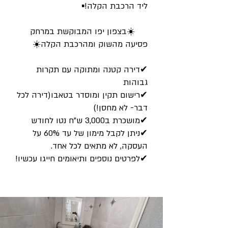
ליד הרכבת הקלה!▪︎
☀️בצפון יפו המבוקשת במרחק
פסיעה מהשוק ומהרכבת הקלה☀️
✔דירה קטנה ומתוקה עם תקרות
גבוהות
✔רישום תקין ומוסדר בטאבו(דירה לכל
דבר- לא מחסן!)
✔מושכרת ב3,000 ש"ח נטו לחודש
✔ניתן לקבל מימון של עד 60% על
העסקה, לא מתאים לכל אחד.
✔לפרטים נוספים ותיאומים חייגו עכשיו!