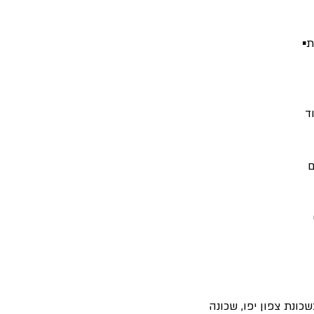
ת▪
ד
ם
ונת צפון יפו, שכונה