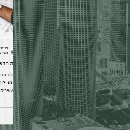
בר לוי
n read
דירה חדשה
ריח הניילו
המשאירים א
ימותו לפני שיורידו את...