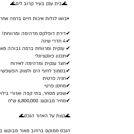
🌊בית ענק בעיר קרוב לים🌊
▪בואו לגלות איכות חיים ברמה אחר
✔דירת דופלקס מדהימה ומרווחת!
✔4 חדרי שינה
✔ ענקית ומרווחת ברמה גבוהה מאו
✔תכנון פונקציונלי
✔חצר ענקית ומדהימה לאירוח
✔בסמוך לחוף הים ולשוק הפשפשי
✔חניה פרטית
✔מחסן פרטי
✔שפע מסחר, בתי קפה ואזורי בילוי
✔מחיר מבוקש: 6,800,000 ש"ח
🌊קצת על האזור הנכס🌊
הנכס ממוקם ברחוב מאוד מבוקש בשכ