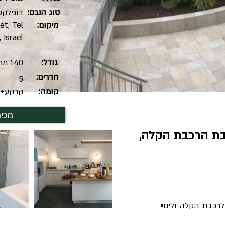
סוג הנכס:
דופלקס
מיקום:
et, Tel
 Israel
גודל:
140 מר' בנוי + 180 חצר
חדרים:
5
קומה:
קרקע+1
מפר
בת הרכבת הקלה,
לרכבת הקלה ולים▪