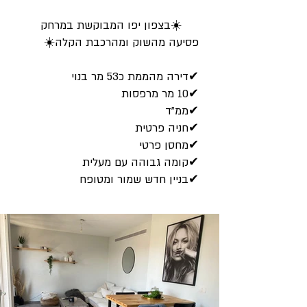
☀️בצפון יפו המבוקשת במרחק
פסיעה מהשוק ומהרכבת הקלה☀️
✔דירה מהממת כ53 מר בנוי
✔10 מר מרפסות
✔ממ"ד
✔חניה פרטית
✔מחסן פרטי
✔קומה גבוהה עם מעלית
✔בניין חדש שמור ומטופח