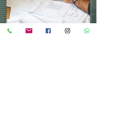
בר לוי
3 min read
דירה חדשה מקבלן יתרונות
וחסרונות
העולם מתחלק ל-2. האנשים שאוהבים את ריח
הניילונים ברכב חדש (כולל אלו המשאירים את
הניילון ויזיעו וידבקו אליו אבל ימותו לפני שיורידו
את...