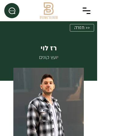
<< חזרה
רז לוי
יועץ קונים