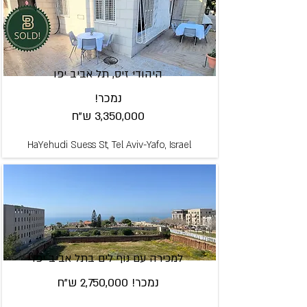
היהודי זיס, תל אביב יפו
נמכר!
3,350,000 ש"ח
HaYehudi Suess St, Tel Aviv-Yafo, Israel
למכירה עם נוף לים בתל אביב יפו
נמכר! 2,750,000 ש"ח