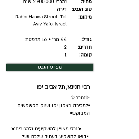
מחיר:
נמכר! 2,900,000 ש"ח
סוג הנכס:
דירה
מיקום:
Rabbi Hanina Street, Tel
Aviv-Yafo, Israel
גודל:
44 מר' + 16 מרפסת
חדרים:
2
קומה:
1
מפרט הנכס
רבי חנינא, תל אביב יפו
✨נמכר✨
▪︎למכירה בצפון יפו ושוק הפשפשים
המבוקש▪︎
☀️נכס מצויין למשקיעים ולמגורים☀️
▪︎בואו להשקיע בעתיד שלכם ושל