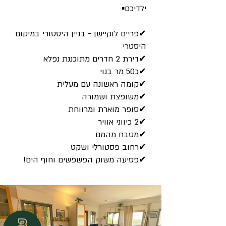
ילדיכם▪︎
✔פריים לוקיישן - בניין היסטורי במיקום
היסטרי
✔דירת 2 חדרים מתוכננת נפלא
✔כ50 מר בנוי
✔קומה ראשונה עם מעלית
✔משופצת ושמורה
✔סופר מוארת ומרווחת
✔2 כיווני אוויר
✔מטבח מהמם
✔רחוב פסטורלי ושקט
✔פסיעה משוק הפשפשים וחוף הים!