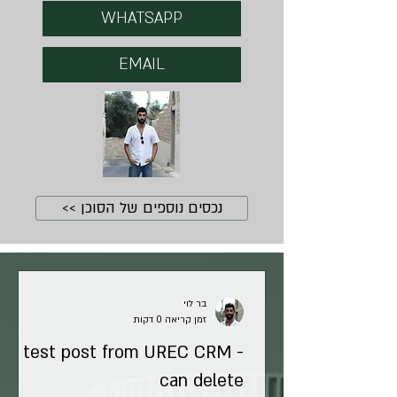
WHATSAPP
EMAIL
נכסים נוספים של הסוכן >>
בר לוי
זמן קריאה 0 דקות
test post from UREC CRM -
can delete