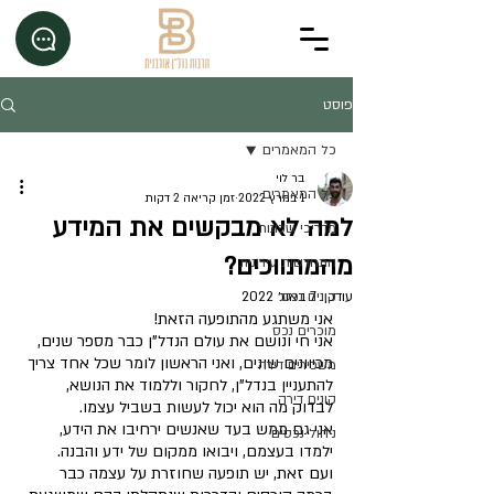
פוסט
כל המאמרים
בר לוי
כל המאמרים
1 במרץ 2022
זמן קריאה 2 דקות
למה לא מבקשים את המידע
מדריכי שכונות
מהמתווכים?
התחדשות עירונית
עודכן:
7 באוג׳ 2022
קונים נכס
אני משתגע מהתופעה הזאת!
מוכרים נכס
אני חי ונושם את עולם הנדל"ן כבר מספר שנים, 
מכיוונים שונים, ואני הראשון לומר שכל אחד צריך 
משכירים דירה
להתעניין בנדל"ן, לחקור וללמוד את הנושא, 
קונים דירה
לבדוק מה הוא יכול לעשות בשביל עצמו.
אני גם ממש בעד שאנשים ירחיבו את הידע, 
ניהול נכסים
ילמדו בעצמם, ויבואו ממקום של ידע והבנה.
ועם זאת, יש תופעה שחוזרת על עצמה כבר 