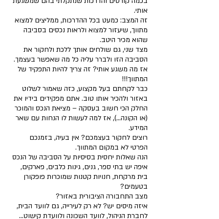
בכמה קורסים והדרכות שנתקלתי בהם שמשגעת 
אותי.
זה המצב: כמעט בכל ההדרכות, ממליצים למצוא 
מתווך, שיעזור למצוא ולראות נכסים בסביבה 
שהוא מכיר היטב.
מצד שני, גם שולחים אותך ללכת ולחקור את 
הסביבה הזו ולברר עליה כל מה שאפשר בעצמך.
אז מה משגע אותי? זה צריך להיות התפקיד של 
המתווך!!!
כבר לקחתם בעל מקצוע, כזה שאמור לשלוט 
באזור ולהכיר אותו טוב. אתם מפקידים בידיו את 
החלק הכי חשוב בעסקה – מציאת הנכס והמוכר 
(או הקונה...), אז למה לעשות לו הנחות עם שאר 
המידע.
רוצים לחקור בעצמכם? אין בעיה, בזמנכם 
הפרטי לא במקום המתווך.
הנה שאלות יחסית בסיסיות על הסביבה של הנכס 
איפה יש בתי ספר, גנים, גינות כלבים, פארקים, 
בית מרקחת, חנויות קטנות שמוכרות פופקורן 
בטעמים?
מצב התחבורה הציבורית באזור?
איזה מיסים יש? לא רק לעירייה, גם לוועד הבית, 
לחברת הניהול, לוועד השכונה ולוועדת קישוט... 