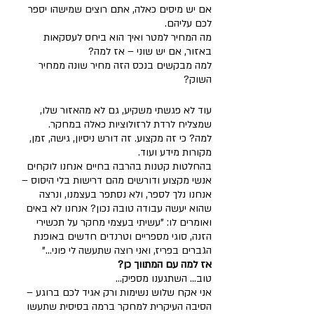
אם יש מיסים כאלה, אתם רוצים שמישהו יספר 
לכם עליהם.
מה המחיר למטר ואיך הוא ביחס לעסקאות 
באזור, אם יש שוני – אז למה?
למה מבקשים בנכס הזה מחיר שונה ממחיר 
השוק?
עוד לא פגשתי משקיע, גם לא מהאזור שלו, 
שמצליח לרדת לרזולוציות כאלה במחקר.
למה? כי זה מקצוע. זה דורש ניסיון, גישה, זמן, 
מקורות מידע ועוד.
בהחלטות קטנות בהרבה בחיים אנחנו לוקחים 
אנשי מקצוע ודורשים מהם דרישות בלי היסוס – 
אנחנו נלך לספר, ולא נסתפר בעצמנו, ונרצה 
שהוא יעשה עבודה טובה נכון? אנחנו לא באים 
ואומרים לו: "עשיתי בעצמי מחקר על תכשירי 
הזנה, סוגי מספריים וטרנדים חדשים באופנת 
הגברים בפריז, ואני רוצה שתעשה לי פוני..."
אז למה עם המתווך כן?
טוב... השתגענו מספיק...
אני אקח שלוש נשימות ורק אגיד לכם ברוגע – 
הסיבה העיקרית למחקר ברמה בסיסית שתעשו 