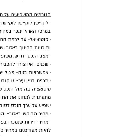
הגורמים המשפיעים על ת
· לוקיישן לוקיישן לוקיי
במרכז הארץ יימכר במחיר 
ותוכניות החינוך באזור 
· מצב הנכס- חדש, משופץ 
· שכנים- אין צורך להכביר
· אפשרויות בניה- ניצול י
· תכנית בניין עיר- זו קו
סיטואציה בה מול הנכס ש
מתעתדת למחוק את החורש
ישפיע על ערך הנכס לטוב א
· מחיר מבוקש באזור- יה
· מחירי דירות שנמכרו בפ
להיות מעודכנים במחירים א