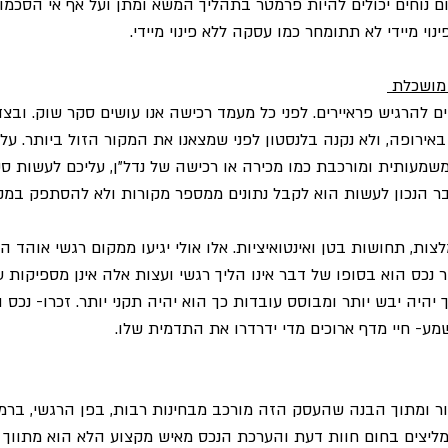
ם נוחים יכולים להיות פרמטר בתהליך המשא ומתן ועל אף אי הסכמו
נוי מיידי לא תתומחר כמו עסקה ללא פינוי מיידי. 
מושכלת 
ם להרגיש פראיירים. לפני כל מעמד רכישה אנו עושים סקר שוק. ובצדק
אירופה, ולא נקנה בלנסטון לפני שמצאנו את המקור הזול ביותר. ע
מעותית ומורכבת כמו מכירה או רכישה של נדל"ן, עליכם לעשות סק
 הנכון לעשות הוא לקבל נתונים ממספר מקורות ולא להסתפק במקו
ות, תחושות בטן ואינטואיציות. אלו אולי יגיעו ממקום רגשי אוהד 
נכס הוא בסופו של דבר אינו הליך רגשי ועצות אלה אינן מספיקות 
יהיה יבש יותר ומבוסס עובדות כך הוא יהיה תקני יותר. זכרו- נכס
שמע- חיי מדף ארוכים מדי ידרדרו את התדמית שלו. 
ר ומתוך הבנה שהעסק הזה מורכב מבחינות רבות, בפן הרגשי, ברמה
מליצים בחום חוות דעת והערכת הנכס מאיש מקצוע הלא הוא מתווך הנד