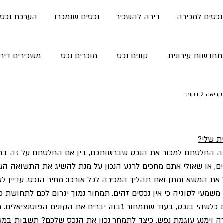
נכסים למכירה
דירה להשכיר
נכסים שנמכרו
הערכת נכס
חדשות עירונית
קונים נכס
מוכרים נכס
משכירים דיר
יאה 2 דקות
ת שלי?
ה החלטתם למכור את הנכס שברשותכם, בין אם החלטתם על זה בר
ם, או שאולי אתם מחכים לרגע הנכון על מנת להשיג את התשואה הגב
 את המשא ומתן ואת תהליך המכירה לכל אורכו: מחיר הנכס. עדיין ל
משמעי לסוגיה כי אין נכסים זהים. תמחור נמוך יגרום לכם לתחושת 
 כלשהי בנכס, בעוד שתמחור גבוה יבריח את הקונים הפוטנציאלים. תמ
ה וימנע עוגמת נפש. כיצד לתמחר נכון את הנכס שלכם? תשבות במא