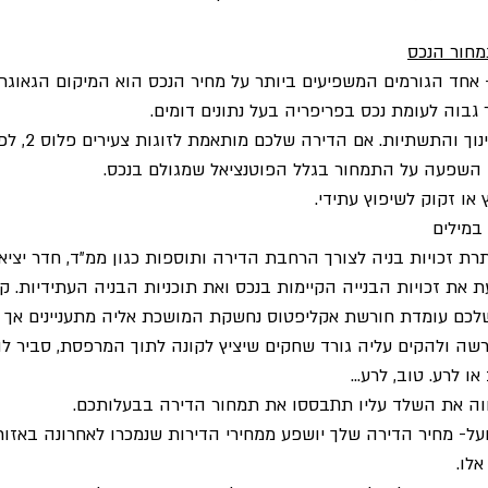
מחור הנכס
שן- אחד הגורמים המשפיעים ביותר על מחיר הנכס הוא המיקום הגאוגרפ
גבוה לעומת נכס בפריפריה בעל נתונים דומים. 
· פוטנציאל- עד לרמת 
יש השפעה על התמחור בגלל הפוטנציאל שמגולם בנכס. 
או זקוק לשיפוץ עתידי. 
 במילים
יתרת זכויות בניה לצורך הרחבת הדירה ותוספות כגון ממ"ד, חדר יציאה
בעת את זכויות הבנייה הקיימות בנכס ואת תוכניות הבניה העתידיות. ק
לכם עומדת חורשת אקליפטוס נחשקת המושכת אליה מתעניינים אך תוכ
ה ולהקים עליה גורד שחקים שיציץ לקונה לתוך המרפסת, סביר ל
ו לרע. טוב, לרע...
ווה את השלד עליו תתבססו את תמחור הדירה בבעלותכם. 
ועל- מחיר הדירה שלך יושפע ממחירי הדירות שנמכרו לאחרונה באזור 
לו. 