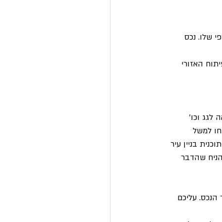
י שלו. נכס 
החינוך והתשתיות. אם הדירה שלכם מותאמת לזוגות צעירים פלוס 2, לפיתוח האזורי 
 לגג וכו'
חו למשל 
נית בניין עיר 
הניח שהדבר 
הנכס. עליכם 