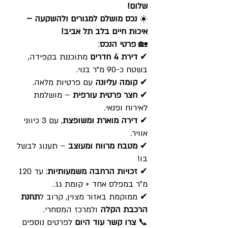
שלום!
☀️
נכס מושלם למגורים ולהשקעה –
איכות חיים בלב תל אביב!
🏡
פרטי הנכס
:
✔
דירת 4 חדרים
מתוכננת בקפידה,
בשטח כ-90 מ"ר בנוי.
✔
קומה עליונה
עם פרטיות מלאה.
✔
חצר פרטית עורפית
– מושלמת
לאירוח ופנאי.
✔
דירה מוארת ומשופצת
, עם 3 כיווני
אוויר.
✔
מטבח מרווח ומעוצב
– תענוג לבשל
בו!
✔
זכויות הרחבה משמעותיות
: עד 120
מ"ר במפלס אחד + קומת גג.
✔ ממוקמת באזור מצוין, קרוב ל
תחנת
הרכבת הקלה
ולמרכז המסחרי.
📞
צרו קשר עוד היום
לפרטים נוספים